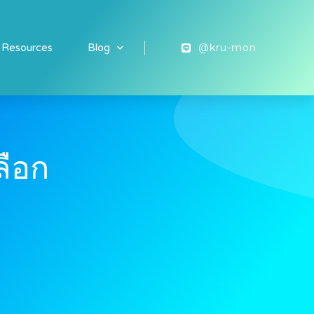
@kru-mon
 Resources
Blog
ลือก