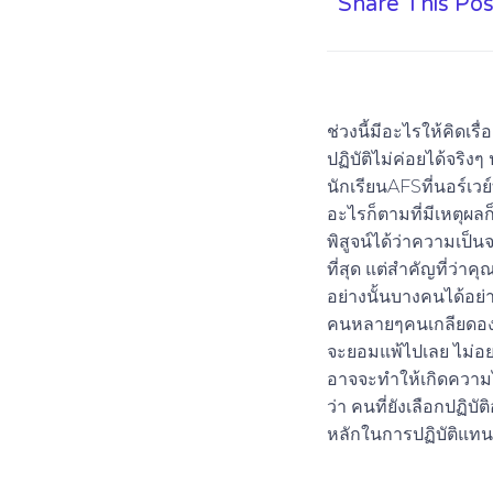
Share This Pos
ช่วงนี้มีอะไรให้คิดเร
ปฏิบัติไม่ค่อยได้จริง
นักเรียนAFSที่นอร์เวย์
อะไรก็ตามที่มีเหตุผล
พิสูจน์ได้ว่าความเป็น
ที่สุด แต่สำคัญที่ว่
อย่างนั้นบางคนได้อย่า
คนหลายๆคนเกลียดองค์
จะยอมแพ้ไปเลย ไม่อย
อาจจะทำให้เกิดความไ
ว่า คนที่ยังเลือกปฏิบ
หลักในการปฏิบัติแทน