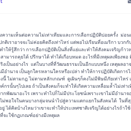
t
ื่องความเห็นต่อความไม่เท่าเทียมและการเลือกปฏิบัติบ่อยครั้ง ม่อ
ๆ ปกติเราอาจจะไม่ค่อยคิดถึงเท่าไหร่ แต่พอไปเรียนที่อเมริกา บวกกั
ทำให้รู้สึกว่า การเลือกปฏิบัติเป็นสิ่งที่แย่และทำให้สังคมเจริญก้าว
ก็สามารถคุยได้ ปรึกษาได้ ทำได้เกือบหมด อะไรที่มีเหตุผลเพียงพอ
จริงเป็นอย่างไร แต่ในบางที่ที่วัฒนธรรมเป็นอีกแบบหนึ่ง เหตุผลอาจจ
าคุณมีอำนาจ เป็นลูกใครหลานใครหรือเปล่า ทำให้การปฏิบัติเกิดการไ
งนี้ ไม่ตามกฎ ไม่ตามหลักเกณฑ์ ดูเผินๆก็คงไม่มีพิษมีภัยเท่าไหร่ 
กรนั้นๆไปเลย ถ้าเป็นสังคมก็จะทำให้เกิดความเหลื่อมล้ำไม่เท่า
ากพัฒนาอะไร เพราะทำไปก็ไม่มีประโยชน์เพราะเขาไม่มีอำนาจอะไ
ม่พอใจในคนบางกลุ่มจนนำไปสู่ความแตกแยกในสังคมได้ ในที่สุด
ัติอยู่ ได้คิดบ้างไหมว่าเขาจะทำให้ประเทศชาติเจริญได้อย่างไรถ้าใช
ที่จะใช้กฏเกณฑ์อย่างมีเหตุผล