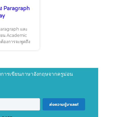
าง Paragraph
ay
Paragraph และ
าเขียน Academic
ราต้องการจะพูดถึง
ก่งการเขียนภาษาอังกฤษจากครูม่อน
ส่งความรู้มาเลย!