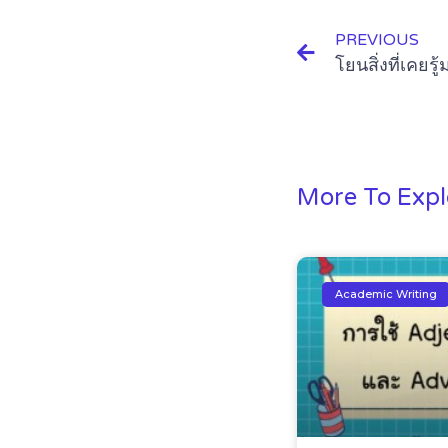
PREVIOUS
More To Expl
Academic Writing