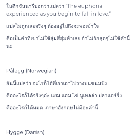
ในดิกชันนารีบอกว่าแปลว่า “The euphoria
experienced as you begin to fall in love.”
แปลไม่ถูกเลยจริงๆ ต้องอยู่ไปถึงจะพอเข้าใจ
คือเป็นคำที่เขาไม่ใช้สุ่มสี่สุ่มห้าเลย ถ้าไม่รักสุดๆไม่ใช้คำนี้
นะ
Pålegg (Norwegian)
อันนี้แปลว่า อะไรก็ได้ที่เราเอาไปวางบนขนมปัง
คืออะไรก็ได้จริงๆอ่ะ แยม แฮม ไข่ นูเทลล่า ปลาแฮร์ริ่ง
คืออะไรก็ได้หมด ภาษาอังกฤษไม่มีอ่ะคำนี้
Hygge (Danish)