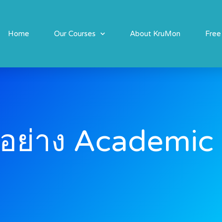
Home
Our Courses
About KruMon
Free
วอย่าง Academic