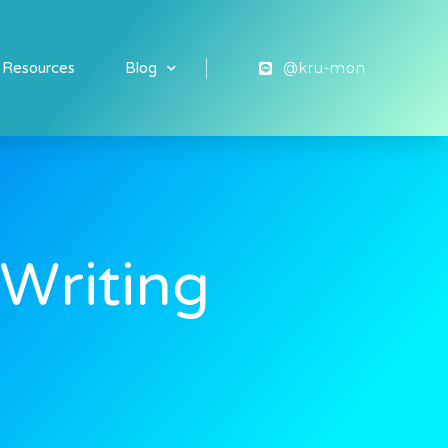
@kru-mon
 Resources
Blog
 Writing