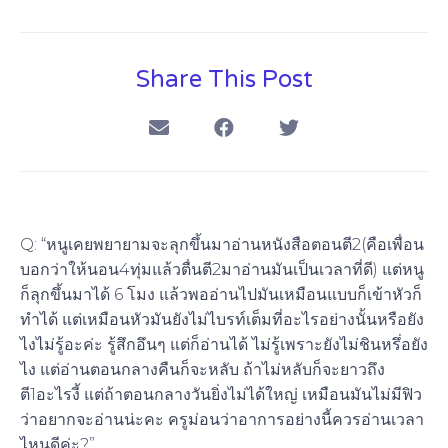
Share This Post
Q: “หนูเคยพยายามจะลุกขึ้นมาอ่านหนังสือตอนตี2(คือเพื่อน
บอกว่าให้นอน4ทุ่มแล้วตื่นตี2มาอ่านมันเป็นเวลาที่ดี) แต่หนู
ก็ลุกขึ้นมาได้ 6 โมง แล้วพออ่านไปมันเหมือนแบบก็เข้าหัวก็
ทำได้ แต่เหมือนหัวมันยังไม่ไบรท์เต็มที่อะไรอย่างนั้นหรือยัง
ไงไม่รู้อะค่ะ รู้สึกอึนๆ แต่ก็อ่านได้ ไม่รู้เพราะยังไม่ชินหรึ่อยัง
ไง แต่อ่านตอนกลางคืนก็จะหลับ ถ้าไม่หลับก็จะยาวถึง
ตี1อะไรงี้ แต่ถ้าตอนกลางวันยิ่งไม่ได้ใหญ่ เหมือนมันไม่มีฟิว
ว่าอยากจะอ่านน่ะคะ ครูม่อนว่าอาการอย่างนี้ควรอ่านเวลา
ไหนดีค่ะ?”