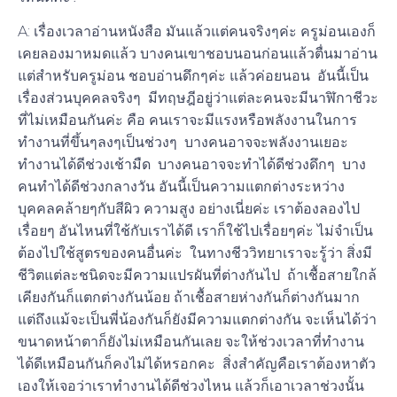
A: เรื่องเวลาอ่านหนังสือ มันแล้วแต่คนจริงๆค่ะ ครูม่อนเองก็
เคยลองมาหมดแล้ว บางคนเขาชอบนอนก่อนแล้วตื่นมาอ่าน
แต่สำหรับครูม่อน ชอบอ่านดึกๆค่ะ แล้วค่อยนอน อันนี้เป็น
เรื่องส่วนบุคคลจริงๆ มีทฤษฎีอยู่ว่าแต่ละคนจะมีนาฬิกาชีวะ
ที่ไม่เหมือนกันค่ะ คือ คนเราจะมีแรงหรือพลังงานในการ
ทำงานที่ขึ้นๆลงๆเป็นช่วงๆ บางคนอาจจะพลังงานเยอะ
ทำงานได้ดีช่วงเช้ามืด บางคนอาจจะทำได้ดีช่วงดึกๆ บาง
คนทำได้ดีช่วงกลางวัน อันนี้เป็นความแตกต่างระหว่าง
บุคคลคล้ายๆกับสีผิว ความสูง อย่างเนี่ยค่ะ เราต้องลองไป
เรื่อยๆ อันไหนที่ใช้กับเราได้ดี เราก็ใช้ไปเรื่อยๆค่ะ ไม่จำเป็น
ต้องไปใช้สูตรของคนอื่นค่ะ ในทางชีววิทยาเราจะรู้ว่า สิ่งมี
ชีวิตแต่ละชนิดจะมีความแปรผันที่ต่างกันไป ถ้าเชื้อสายใกล้
เคียงกันก็แตกต่างกันน้อย ถ้าเชื้อสายห่างกันก็ต่างกันมาก
แต่ถึงแม้จะเป็นพี่น้องกันก็ยังมีความแตกต่างกัน จะเห็นได้ว่า
ขนาดหน้าตาก็ยังไม่เหมือนกันเลย จะให้ช่วงเวลาที่ทำงาน
ได้ดีเหมือนกันก็คงไม่ได้หรอกคะ สิ่งสำคัญคือเราต้องหาตัว
เองให้เจอว่าเราทำงานได้ดีช่วงไหน แล้วก็เอาเวลาช่วงนั้น