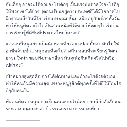
กับเด็กๆ อาจจะได้ช่วยอะไรเด็กๆ เป็นแรงบันดาลใจอะไรดีๆ
ให้พวกเขาได้บ้าง (ตอนเรียนอยู่ต่างประเทศก็ได้มีโอกาสไป
ฝึกงานหนึ่งวันที่โรงเรียนประถม ชั้นป.หนึ่ง อยู่กับเด็กๆทั้งวัน
ทำให้หนูคิดว่าถ้าได้เป็นส่วนหนึ่งที่ได้ช่วยให้เด็กๆได้เริ่มต้น
การเรียนรู้ที่ดีขึ้นที่ประเทศไทยก็คงจะดี)
แต่ตอนนี้หนูอยากเป็นนักท่องเที่ยวค่ะ แปลกมั้ยคะ มันไม่ใช่
อาชีพด้วยซ้ำ… หนูชอบที่จะไปต่างถิ่น ชอบที่จะเรียนรู้วัฒน
ธรรมใหม่ๆ ชอบฟังภาษาอื่นๆ มันดูเพ้อฝันเกินจริงไปหรือ
เปล่าคะ?
เป้าหมายสูงสุดคือ การได้เดินทาง และทำอะไรด้วยตัวเอง
ทำให้คนอื่นมีความสุข เพราะหนูรู้สึกดีทุกครั้งที่ได้”ให้”อะไร
ดีๆกับคนอื่น
พี่ม่อนคิดว่า หนูน่าจะเรียนคณะอะไรดีคะ ตอนนี้กำลังสับสน
ระหว่าง มนุษยศาสตร์ วรรณกรรม การท่องเที่ยว
———————–