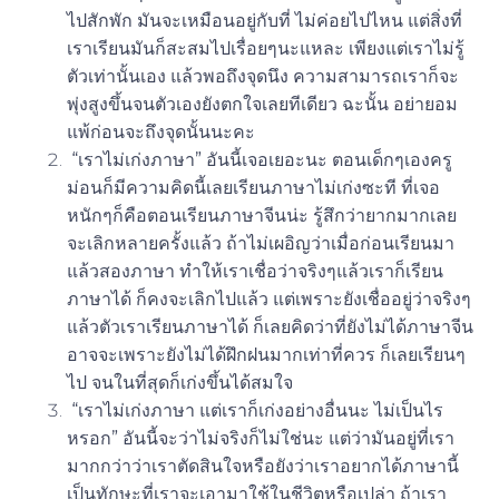
ไปสักพัก มันจะเหมือนอยู่กับที่ ไม่ค่อยไปไหน แต่สิ่งที่
เราเรียนมันก็สะสมไปเรื่อยๆนะแหละ เพียงแต่เราไม่รู้
ตัวเท่านั้นเอง แล้วพอถึงจุดนึง ความสามารถเราก็จะ
พุ่งสูงขึ้นจนตัวเองยังตกใจเลยทีเดียว ฉะนั้น อย่ายอม
แพ้ก่อนจะถึงจุดนั้นนะคะ
“เราไม่เก่งภาษา”
อันนี้เจอเยอะนะ ตอนเด็กๆเองครู
ม่อนก็มีความคิดนี้เลยเรียนภาษาไม่เก่งซะที ที่เจอ
หนักๆก็คือตอนเรียนภาษาจีนน่ะ รู้สึกว่ายากมากเลย
จะเลิกหลายครั้งแล้ว ถ้าไม่เผอิญว่าเมื่อก่อนเรียนมา
แล้วสองภาษา ทำให้เราเชื่อว่าจริงๆแล้วเราก็เรียน
ภาษาได้ ก็คงจะเลิกไปแล้ว แต่เพราะยังเชื่ออยู่ว่าจริงๆ
แล้วตัวเราเรียนภาษาได้ ก็เลยคิดว่าที่ยังไม่ได้ภาษาจีน
อาจจะเพราะยังไม่ได้ฝึกฝนมากเท่าที่ควร ก็เลยเรียนๆ
ไป จนในที่สุดก็เก่งขึ้นได้สมใจ
“เราไม่เก่งภาษา แต่เราก็เก่งอย่างอื่นนะ ไม่เป็นไร
หรอก”
อันนี้จะว่าไม่จริงก็ไม่ใช่นะ แต่ว่ามันอยู่ที่เรา
มากกว่าว่าเราตัดสินใจหรือยังว่าเราอยากได้ภาษานี้
เป็นทักษะที่เราจะเอามาใช้ในชีวิตหรือเปล่า ถ้าเรา