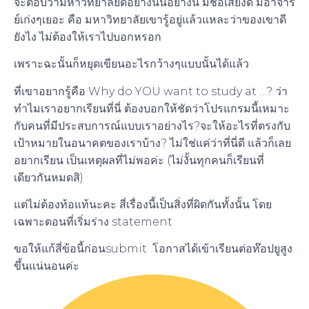
จะตอบว่ามหาวิทยาลัยดีอย่างนั้นอย่างนี้ มีชื่อเสียงดี มีอาจาร
ย์เก่งๆเยอะ คือ มหาวิทยาลัยเขารู้อยู่แล้วแหละว่าของเขาดี
ยังไง ไม่ต้องให้เราไปบอกหรอก
เพราะฉะนั้นก็หยุดเขียนอะไรกว้างๆแบบนั้นได้แล้ว
ที่เขาอยากรู้คือ Why do YOU want to study at …? ว่า
ทำไมเราอยากเรียนที่นี่ ต้องบอกให้ชัดว่าโปรแกรมนี้เหมาะ
กับคนที่มีประสบการณ์แบบเราอย่างไร?จะให้อะไรที่ตรงกับ
เป้าหมายในอนาคตของเราบ้าง? ไม่ใช่แค่ว่าที่นี่ดี แล้วก็เลย
อยากเรียน เป็นเหตุผลที่ไม่พอค่ะ (ไม่งั้นทุกคนก็เรียนที่
เดียวกันหมดสิ)
แต่ไม่ต้องท้อแท้นะคะ สี่เรื่องนี้เป็นสิ่งที่ผิดกันทั้งนั้น โดย
เฉพาะตอนที่เริ่มร่าง statement
ขอให้แก้สี่ข้อนี้ก่อนsubmit โอกาสได้เข้าเรียนต่อท๊อปยูสูง
ขึ้นแน่นอนค่ะ