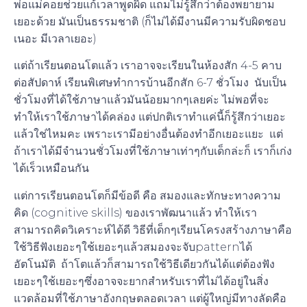
พ่อแม่คอยช่วยแก้เวลาพูดผิด แถมไม่รู้สึกว่าต้องพยายาม
เยอะด้วย มันเป็นธรรมชาติ (ก็ไม่ได้มีงานมีความรับผิดชอบ
เนอะ มีเวลาเยอะ)
แต่ถ้าเรียนตอนโตแล้ว เราอาจจะเรียนในห้องสัก 4-5 คาบ
ต่อสัปดาห์ เรียนพิเศษทำการบ้านอีกสัก 6-7 ชั่วโมง
นับเป็น
ชั่วโมงที่ได้ใช้ภาษาแล้วมันน้อยมากๆเลยค่ะ ไม่พอที่จะ
ทำให้เราใช้ภาษาได้คล่อง แต่ปกติเราทำแค่นี้ก็รู้สึกว่าเยอะ
แล้วใช่ไหมคะ เพราะเรามีอย่างอื่นต้องทำอีกเยอะแยะ
แต่
ถ้าเราได้มีจำนวนชั่วโมงที่ใช้ภาษาเท่าๆกับเด็กล่ะก็ เราก็เก่ง
ได้เร็วเหมือนกัน
แต่การเรียนตอนโตก็มีข้อดี คือ สมองและทักษะทางความ
คิด (cognitive skills) ของเราพัฒนาแล้ว ทำให้เรา
สามารถคิดวิเคราะห์ได้ดี วิธีที่เด็กๆเรียนโครงสร้างภาษาคือ
ใช้วิธีฟังเยอะๆใช้เยอะๆแล้วสมองจะจับpatternได้
อัตโนมัติ
ถ้าโตแล้วก็สามารถใช้วิธีเดียวกันได้แต่ต้องฟัง
เยอะๆใช้เยอะๆซึ่งอาจจะยากสำหรับเราที่ไม่ได้อยู่ในสิ่ง
แวดล้อมที่ใช้ภาษาอังกฤษตลอดเวลา แต่ผู้ใหญ่มีทางลัดคือ