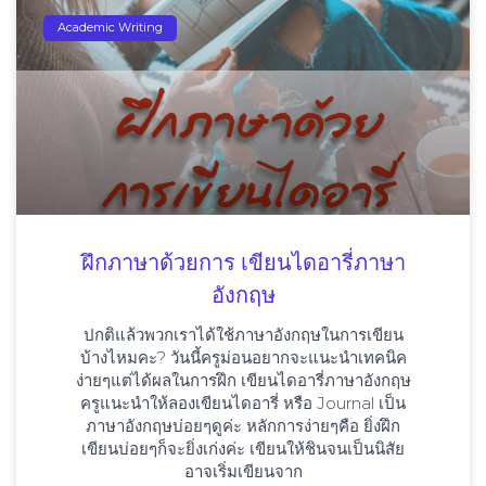
Academic Writing
ฝึกภาษาด้วยการ เขียนไดอารี่ภาษา
อังกฤษ
ปกติแล้วพวกเราได้ใช้ภาษาอังกฤษในการเขียน
บ้างไหมคะ? วันนี้ครูม่อนอยากจะแนะนำเทคนิค
ง่ายๆแต่ได้ผลในการฝึก เขียนไดอารี่ภาษาอังกฤษ
ครูแนะนำให้ลองเขียนไดอารี่ หรือ Journal เป็น
ภาษาอังกฤษบ่อยๆดูค่ะ หลักการง่ายๆคือ ยิ่งฝึก
เขียนบ่อยๆก็จะยิ่งเก่งค่ะ เขียนให้ชินจนเป็นนิสัย
อาจเริ่มเขียนจาก